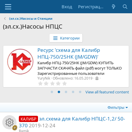
Вход
Регистрация
(эл.сх.)Насосы и Станции
(эл.сх.)Насосы НПЦС
Категории
Ресурс 'схема для Калибр
НПЦ-750/25НК (JM/GDW)'
Калибр НПЦ-750/25НК (JM/GDW) КУПИТЬ
ЗАПЧАСТИ СКАЧАТЬ файл (pdf) могут ТОЛЬКО
Зарегистрированные пользователи
YuryNik
Обновлено:
16.05.2019
0
,
0
View all featured content
0
з
в
е
Фильтры
з
д
эл.схема для Калибр НПЦС-1,2/ 50-
КАЛИБР
370
2019-12-24
Ramik