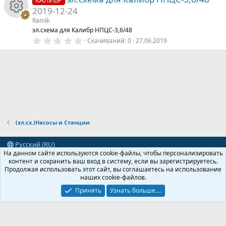
а
су
а
о
з
2019-12-24
в
р
е
р
Ramik
н
И
з
эл.схема для Калибр НПЦС-3,6/48
д
с
0
е
Скачиваний
0
27.06.2019
к
к
,
0
а
су
0
а
о
з
в
р
е
р
н
з
д
с
е
к
а
су
(эл.сх.)Насосы и Станции
а
р
Русский (RU)
р
На данном сайте используются cookie-файлы, чтобы персонализировать
Обратная связь
Условия и правила
контент и сохранить ваш вход в систему, если вы зарегистрируетесь.
с
е
Политика конфиденциальности
Помощь
Главная
R
Продолжая использовать этот сайт, вы соглашаетесь на использование
S
наших cookie-файлов.
S
а
су
®
Community platform by XenForo
© 2010-2024 XenForo Ltd.
Принять
Узнать больше....
Перевод от Jumuro ®
р