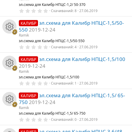
И
эл.схема для Калибр НПЦС-1,2/ 50-370
0
Скачиваний
8
27.06.2019
к
,
0
эл.схема для Калибр НПЦС-1,5/50-
0
КАЛИБР
о
з
550
2019-12-24
в
е
Ramik
н
И
з
эл.схема для Калибр НПЦС-1,5/50-550
д
0
Скачиваний
4
27.06.2019
к
к
,
0
эл.схема для Калибр НПЦС-1,5/100
0
КАЛИБР
а
о
з
2019-12-24
в
е
р
Ramik
н
И
з
эл.схема для Калибр НПЦС-1,5/100
д
0
е
Скачиваний
1
27.06.2019
к
к
,
0
эл.схема для Калибр НПЦС-1,5/ 65-
су
0
КАЛИБР
а
о
з
750
2019-12-24
в
р
е
р
Ramik
н
И
з
эл.схема для Калибр НПЦС-1,5/ 65-750
д
с
0
е
Скачиваний
0
27.06.2019
к
к
,
0
эл.схема для Калибр НПЦС-3,6/48
0
КАЛИБР