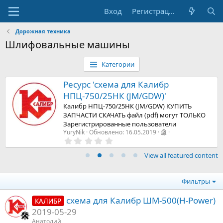
Вход
Регистрация
Дорожная техника
Шлифовальные машины
Категории
Ресурс 'схема для Калибр
НПЦ-750/25НК (JM/GDW)'
Калибр НПЦ-750/25НК (JM/GDW) КУПИТЬ
ЗАПЧАСТИ СКАЧАТЬ файл (pdf) могут ТОЛЬКО
Зарегистрированные пользователи
YuryNik
Обновлено:
16.05.2019
0
,
0
View all featured content
0
з
в
е
Фильтры
з
д
схема для Калибр ШМ-500(H-Power)
КАЛИБР
2019-05-29
Анатолий