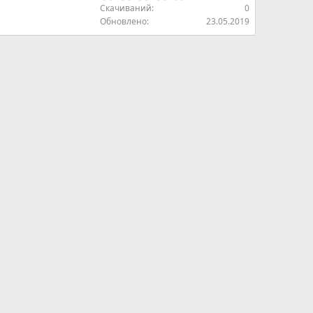
,
Скачиваний
0
0
Обновлено
23.05.2019
0
з
в
е
з
д