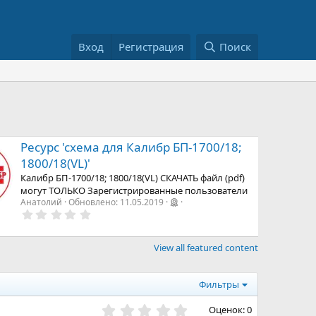
Вход
Регистрация
Поиск
Ресурс 'схема для Калибр БП-1700/18;
1800/18(VL)'
Калибр БП-1700/18; 1800/18(VL) СКАЧАТЬ файл (pdf)
могут ТОЛЬКО Зарегистрированные пользователи
Анатолий
Обновлено:
11.05.2019
0
,
0
0
View all featured content
з
в
е
з
Фильтры
д
0
Оценок: 0