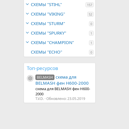
с
СХЕМЫ "STIHL"
157
а
СХЕМЫ "VIKING"
52
СХЕМЫ "STURM"
0
СХЕМЫ "SPURKY"
1
СХЕМЫ "CHAMPION"
1
СХЕМЫ "ECHO"
0
Топ-ресурсов
схема для
BELMASH
Иконка ресурса
BELMASH фен H600-2000
схема для BELMASH фен H600-
2000
T.V.D.
Обновлено:
23.05.2019