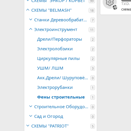
СХЕМЫ "ЭНКОР / КОРВЕТ"
99
T.V.D.
схем
СХЕМЫ "BELMASH"
18
И
Станки Деревообрабатывающие
7
к
Электроинструмент
11
о
Дрели/Перфораторы
2
н
Электролобзики
2
Циркулярные пилы
к
2
УШМ/ ЛШМ
3
а
Акк.Дрели/ Шуруповёрты
0
р
Электрорубанки
1
е
Фены строительные
1
су
Строительное Оборудование
0
Сад и Огород
0
р
СХЕМЫ "PATRIOT"
5