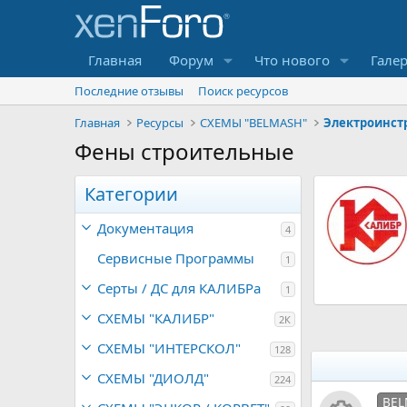
Главная
Форум
Что нового
Гале
Последние отзывы
Поиск ресурсов
Главная
Ресурсы
СХЕМЫ "BELMASH"
Электроинст
Фены строительные
Ресурс 'схема для Калибр
Категории
НПЦ-750/25НК (JM/GDW)'
Документация
Калибр НПЦ-750/25НК (JM/GDW) КУПИТЬ ЗАПЧАСТИ
4
СКАЧАТЬ файл (pdf) могут ТОЛЬКО
Сервисные Программы
1
Зарегистрированные пользователи
0
YuryNik
Обновлено:
16.05.2019
Серты / ДC для КАЛИБРа
,
1
0
0
СХЕМЫ "КАЛИБР"
2К
з
в
СХЕМЫ "ИНТЕРСКОЛ"
128
е
з
СХЕМЫ "ДИОЛД"
д
224
BEL