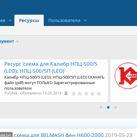
рея
Ресурсы
Пользователи
румент
Ресурс 'схема для Калибр НПЦ-500/5
(LEO); НПЦ-500/5П (LEO)'
Калибр НПЦ-500/5 (LEO); НПЦ-500/5П (LEO) СКАЧАТЬ
файл (pdf) могут ТОЛЬКО Зарегистрированные
пользователи
0
YuryNik
Обновлено:
15.05.2019
,
0
0
з
в
е
з
д
схема для BELMASH фен H600-2000
2019-05-23
MASH