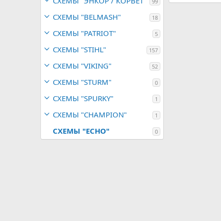
СХЕМЫ "ЭНКОР / КОРВЕТ"
99
СХЕМЫ "BELMASH"
18
СХЕМЫ "PATRIOT"
5
СХЕМЫ "STIHL"
157
СХЕМЫ "VIKING"
52
СХЕМЫ "STURM"
0
СХЕМЫ "SPURKY"
1
СХЕМЫ "CHAMPION"
1
СХЕМЫ "ECHO"
0