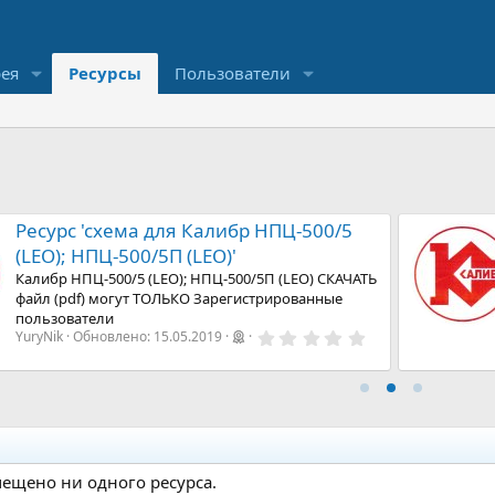
рея
Ресурсы
Пользователи
Ресурс 'схема для Калибр НПЦ-500/5
(LEO); НПЦ-500/5П (LEO)'
Калибр НПЦ-500/5 (LEO); НПЦ-500/5П (LEO) СКАЧАТЬ
файл (pdf) могут ТОЛЬКО Зарегистрированные
пользователи
0
YuryNik
Обновлено:
15.05.2019
,
0
0
з
в
е
з
д
мещено ни одного ресурса.