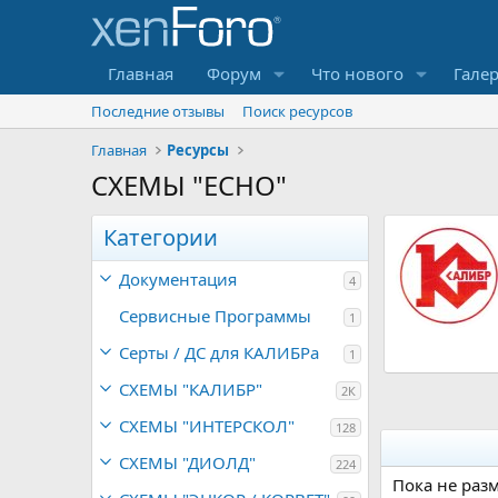
Главная
Форум
Что нового
Гале
Последние отзывы
Поиск ресурсов
Главная
Ресурсы
СХЕМЫ "ECHO"
Ресурс 'схема для Калибр
Категории
НПЦ-750/25НК (JM/GDW)'
Документация
Калибр НПЦ-750/25НК (JM/GDW) КУПИТЬ ЗАПЧАСТИ
4
СКАЧАТЬ файл (pdf) могут ТОЛЬКО
Сервисные Программы
1
Зарегистрированные пользователи
0
YuryNik
Обновлено:
16.05.2019
Серты / ДC для КАЛИБРа
,
1
0
0
СХЕМЫ "КАЛИБР"
2К
з
в
СХЕМЫ "ИНТЕРСКОЛ"
128
е
з
СХЕМЫ "ДИОЛД"
д
224
Пока не раз