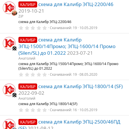
0
схема для Калибр ЭПЦ-2200/46
0
e
КАЛИБР
з
2019-10-21
d
в
е
ZiP
з
схема для Калибр ЭПЦ-2200/46
д
0
Скачиваний
19
10.05.2019
,
0
схема для Калибр
0
КАЛИБР
з
ЭПЦ-1500/14Промо; ЭПЦ-1600/14 Промо
в
е
(Silen/SL) до 01.2022
2023-07-21
з
Анатолий
д
схема для Калибр ЭПЦ-1500/14Промо; ЭПЦ-1600/14 Промо
(Silen/SL) до 01.2022
0
Скачиваний
19
08.05.2020
,
0
схема для Калибр ЭПЦ-1800/14 (SF)
0
КАЛИБР
з
2022-09-02
в
е
Анатолий
з
схема для Калибр ЭПЦ-1800/14(SF)
д
0
Скачиваний
16
10.05.2019
,
0
схема для Калибр ЭПЦ-2500/46ПД
0
КАЛИБР
з
(SF)
2021-08-12