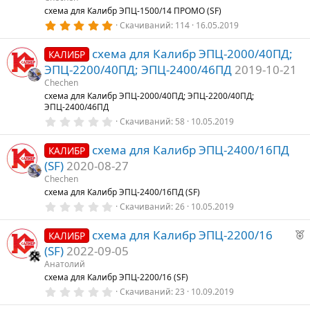
t
схема для Калибр ЭПЦ-1500/14 ПРОМО (SF)
5
u
Скачиваний
114
16.05.2019
,
r
0
схема для Калибр ЭПЦ-2000/40ПД;
0
e
КАЛИБР
з
ЭПЦ-2200/40ПД; ЭПЦ-2400/46ПД
2019-10-21
d
в
е
Chechen
з
схема для Калибр ЭПЦ-2000/40ПД; ЭПЦ-2200/40ПД;
д
ЭПЦ-2400/46ПД
0
Скачиваний
58
10.05.2019
,
0
схема для Калибр ЭПЦ-2400/16ПД
0
КАЛИБР
з
(SF)
2020-08-27
в
е
Chechen
з
схема для Калибр ЭПЦ-2400/16ПД (SF)
д
0
Скачиваний
26
10.05.2019
,
0
F
схема для Калибр ЭПЦ-2200/16
0
КАЛИБР
з
e
(SF)
2022-09-05
в
a
е
Анатолий
з
t
схема для Калибр ЭПЦ-2200/16 (SF)
д
0
u
Скачиваний
23
10.09.2019
,
r