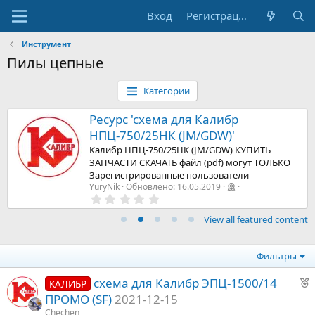
Вход
Регистрация
Инструмент
Пилы цепные
Категории
Ресурс 'схема для Калибр
НПЦ-750/25НК (JM/GDW)'
Калибр НПЦ-750/25НК (JM/GDW) КУПИТЬ
ЗАПЧАСТИ СКАЧАТЬ файл (pdf) могут ТОЛЬКО
Зарегистрированные пользователи
YuryNik
Обновлено:
16.05.2019
0
,
0
View all featured content
0
з
в
е
Фильтры
з
д
F
схема для Калибр ЭПЦ-1500/14
КАЛИБР
e
ПРОМО (SF)
2021-12-15
a
Chechen