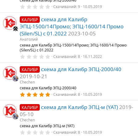
схема для Калибр ЭПЦ-2000/46
д
0
Скачиваний
9
10.05.2019
,
0
схема для Калибр
0
КАЛИБР
з
ЭПЦ-1500/14Промо; ЭПЦ-1600/14 Промо
в
е
(Silen/SL) с 01.2022
2023-10-05
з
Анатолий
д
схема для Калибр ЭПЦ-1500/14Промо; ЭПЦ-1600/14 Промо
(Silen/SL) с 01.2022
0
Скачиваний
8
16.11.2022
,
0
схема для Калибр ЭПЦ-2000/40
0
КАЛИБР
з
2019-10-21
в
е
Chechen
з
схема для Калибр ЭПЦ-2000/40
д
5
Скачиваний
8
10.05.2019
,
0
схема для Калибр ЭПЦ-м (YAT)
2019-
0
КАЛИБР
з
05-10
в
е
Chechen
з
схема для Калибр ЭПЦ-м (YAT)
д
0
Скачиваний
8
10.05.2019
,