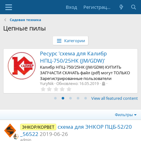
Вход
Регистрация
Садовая техника
Цепные пилы
Категории
Ресурс 'схема для Калибр
НПЦ-750/25НК (JM/GDW)'
Калибр НПЦ-750/25НК (JM/GDW) КУПИТЬ
ЗАПЧАСТИ СКАЧАТЬ файл (pdf) могут ТОЛЬКО
Зарегистрированные пользователи
YuryNik
Обновлено:
16.05.2019
0
,
0
View all featured content
0
з
в
е
Фильтры
з
д
схема для ЭНКОР ПЦБ-52/20
ЭНКОР/КОРВЕТ
_56522
2019-06-26
admin