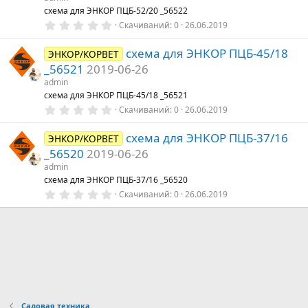
схема для ЭНКОР ПЦБ-52/20 _56522
0
Скачиваний
0
26.06.2019
,
0
схема для ЭНКОР ПЦБ-45/18
0
ЭНКОР/КОРВЕТ
з
_56521
2019-06-26
в
е
admin
з
схема для ЭНКОР ПЦБ-45/18 _56521
д
0
Скачиваний
0
26.06.2019
,
0
схема для ЭНКОР ПЦБ-37/16
0
ЭНКОР/КОРВЕТ
з
_56520
2019-06-26
в
е
admin
з
схема для ЭНКОР ПЦБ-37/16 _56520
д
0
Скачиваний
0
26.06.2019
,
0
0
з
в
е
з
д
Садовая техника