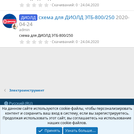
д
0
Скачиваний
0
24.04.2020
,
0
схема для ДИОЛД ЭТБ-800/250
2020-
0
ДИОЛД
з
04-24
в
е
admin
з
схема для ДИОЛД ЭТБ-800/250
д
0
Скачиваний
0
24.04.2020
,
0
0
з
в
е
з
д
Электроинструмент
Русский (RU)
На данном сайте используются cookie-файлы, чтобы персонализировать
Обратная связь
Условия и правила
контент и сохранить ваш вход в систему, если вы зарегистрируетесь.
Политика конфиденциальности
Помощь
Главная
R
Продолжая использовать этот сайт, вы соглашаетесь на использование
S
наших cookie-файлов.
S
®
Community platform by XenForo
© 2010-2024 XenForo Ltd.
Принять
Узнать больше....
Перевод от Jumuro ®