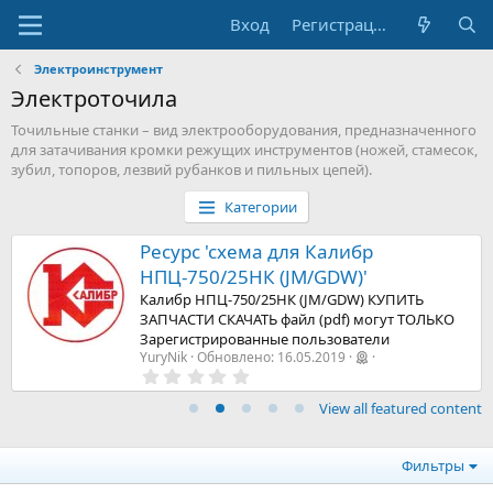
Вход
Регистрация
Электроинструмент
Электроточила
Точильные станки – вид электрооборудования, предназначенного
для затачивания кромки режущих инструментов (ножей, стамесок,
зубил, топоров, лезвий рубанков и пильных цепей).
Категории
Ресурс 'схема для Калибр
НПЦ-750/25НК (JM/GDW)'
Калибр НПЦ-750/25НК (JM/GDW) КУПИТЬ
ЗАПЧАСТИ СКАЧАТЬ файл (pdf) могут ТОЛЬКО
Зарегистрированные пользователи
YuryNik
Обновлено:
16.05.2019
0
,
0
View all featured content
0
з
в
е
Фильтры
з