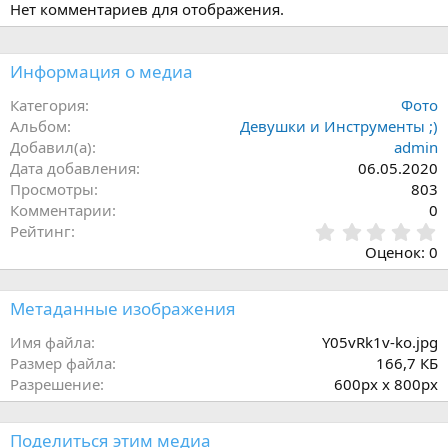
Нет комментариев для отображения.
Информация о медиа
Категория
Фото
Альбом
Девушки и Инструменты ;)
Добавил(а)
admin
Дата добавления
06.05.2020
Просмотры
803
Комментарии
0
0
Рейтинг
,
Оценок: 0
0
0
з
Метаданные изображения
в
е
Имя файла
Y05vRk1v-ko.jpg
з
Размер файла
166,7 КБ
д
Разрешение
600px x 800px
Поделиться этим медиа