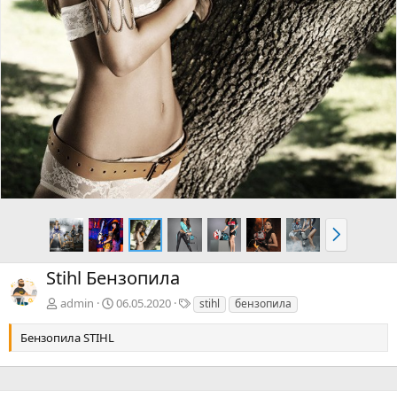
д
В
п
е
Stihl Бензопила
р
е
Т
admin
06.05.2020
stihl
бензопила
е
д
г
Бензопила STIHL
и